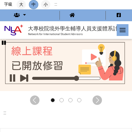
跳
字級
:::
大
中
小
到
主
要
內
大專校院境外學生輔導人員支援體系計畫
容
Network for International Student Advisors
Previous
Next
:::