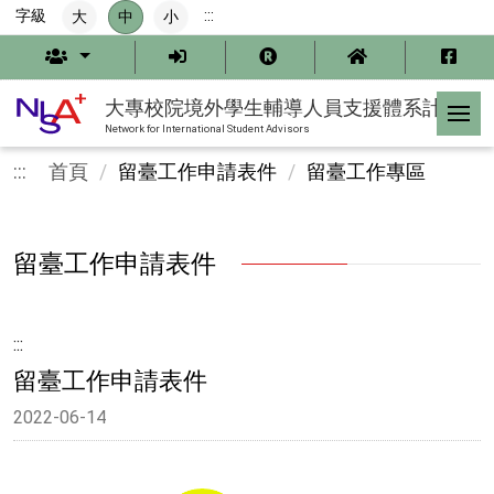
跳
字級
:::
大
中
小
到
主
要
內
大專校院境外學生輔導人員支援體系計畫
容
Network for International Student Advisors
:::
首頁
留臺工作申請表件
留臺工作專區
留臺工作申請表件
:::
留臺工作申請表件
2022-06-14