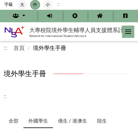
跳
字級
:::
大
中
小
到
主
要
內
大專校院境外學生輔導人員支援體系計畫
容
Network for International Student Advisors
:::
首頁
境外學生手冊
境外學生手冊
:::
全部
外國學生
僑生 / 港澳生
陸生