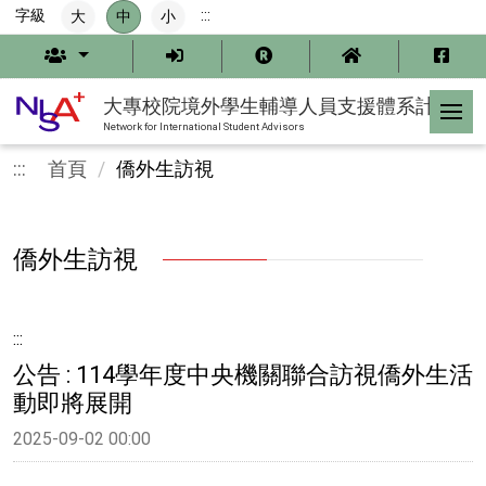
跳
字級
:::
大
中
小
到
主
要
內
大專校院境外學生輔導人員支援體系計畫
容
Network for International Student Advisors
:::
首頁
僑外生訪視
僑外生訪視
:::
公告 : 114學年度中央機關聯合訪視僑外生活
動即將展開
2025-09-02 00:00