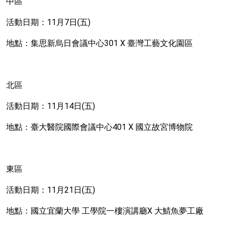
中區
活動日期：
11
月
7
日
(
五
)
地點：集思新烏日會議中心
301 X
臺灣工藝文化園區
北區
活動日期：
11
月
14
日
(
五
)
地點：臺大醫院國際會議中心
401 X
國立故宮博物院
東區
活動日期：
11
月
21
日
(
五
)
地點：國立宜蘭大學
工學院一樓演講廳
X
大鯖魚夢工廠