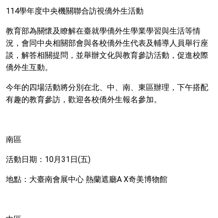
114學年度中央機關聯合訪視僑外生活動
教育部為關懷及瞭解在臺就學僑外生學業學習與生活等情
況，會同中央相關部會與各校僑外生代表及輔導人員舉行座
談，解答相關提問，並舉辦文化與教育參訪活動，促進校際
僑外生互動。
今年的四場活動將分別在北、中、南、東區辦理，下午搭配
有趣的教育參訪，歡迎各校僑外生報名參加。
南區
活動日期：
10
月
31
日
(
五
)
地點：大臺南會展中心
熱蘭遮廳
A X
奇美博物館