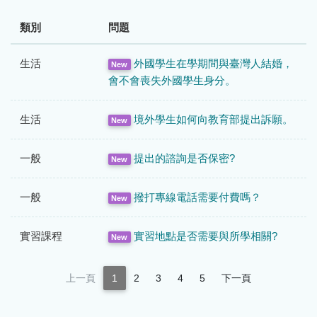
類別
問題
生活
外國學生在學期間與臺灣人結婚，
New
會不會喪失外國學生身分。
生活
境外學生如何向教育部提出訴願。
New
一般
提出的諮詢是否保密?
New
一般
撥打專線電話需要付費嗎？
New
實習課程
實習地點是否需要與所學相關?
New
上一頁
1
2
3
4
5
下一頁