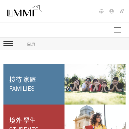
跳
到
:::
主
要
內
容
:::
首頁
接待
家庭
FAMILIES
境外
學生